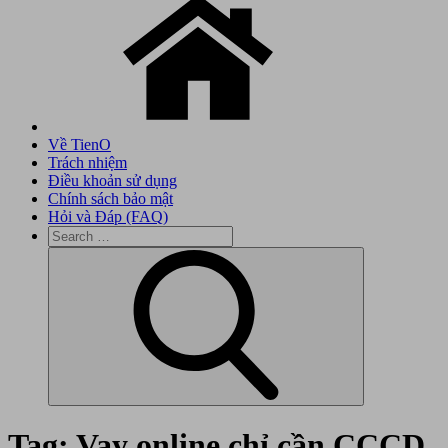
Về TienO
Trách nhiệm
Điều khoản sử dụng
Chính sách bảo mật
Hỏi và Đáp (FAQ)
Search
for:
Search
Tag:
Vay online chỉ cần CCCD