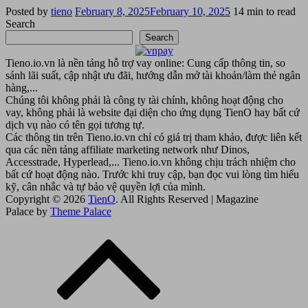
Posted
Posted by
tieno
February 8, 2025
February 10, 2025
14 min to read
on
Search
Search
Tieno.io.vn là nền tảng hỗ trợ vay online: Cung cấp thông tin, so
sánh lãi suất, cập nhật ưu đãi, hướng dẫn mở tài khoản/làm thẻ ngân
hàng,...
Chúng tôi không phải là công ty tài chính, không hoạt động cho
vay, không phải là website đại diện cho ứng dụng TienO hay bất cứ
dịch vụ nào có tên gọi tương tự.
Các thông tin trên Tieno.io.vn chỉ có giá trị tham khảo, được liên kết
qua các nền tảng affiliate marketing network như Dinos,
Accesstrade, Hyperlead,... Tieno.io.vn không chịu trách nhiệm cho
bất cứ hoạt động nào. Trước khi truy cập, bạn đọc vui lòng tìm hiểu
kỹ, cân nhắc và tự bảo vệ quyền lợi của mình.
Copyright © 2026
TienO
. All Rights Reserved | Magazine
Palace by
Theme Palace